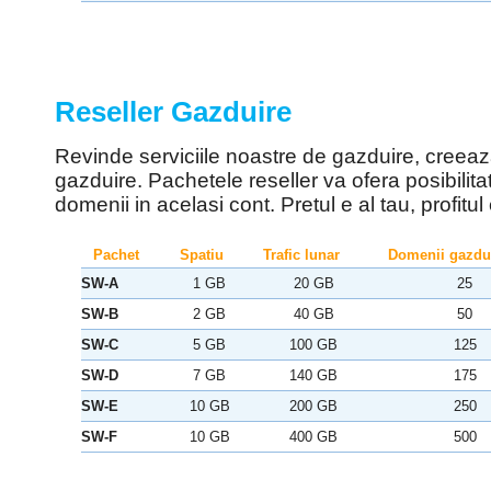
Reseller Gazduire
Revinde serviciile noastre de gazduire, creeaz
gazduire. Pachetele reseller va ofera posibilit
domenii in acelasi cont. Pretul e al tau, profitu
Pachet
Spatiu
Trafic lunar
Domenii gazdu
SW-A
1 GB
20 GB
25
SW-B
2 GB
40 GB
50
SW-C
5 GB
100 GB
125
SW-D
7 GB
140 GB
175
SW-E
10 GB
200 GB
250
SW-F
10 GB
400 GB
500