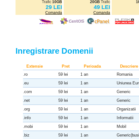
Trafic
10GB
20GB
Trafic
1
29 LEI
49 LEI
Comanda
Comanda
Inregistrare Domenii
Extensie
Pret
Perioada
Descriere
.ro
59 lei
1 an
Romania
.eu
59 lei
1 an
Uniunea Eu
.com
59 lei
1 an
Generic
.net
59 lei
1 an
Generic
.org
59 lei
1 an
Organizatii
.info
59 lei
1 an
Informatii
.mobi
59 lei
1 an
Mobil
.biz
59 lei
1 an
Generic(bus