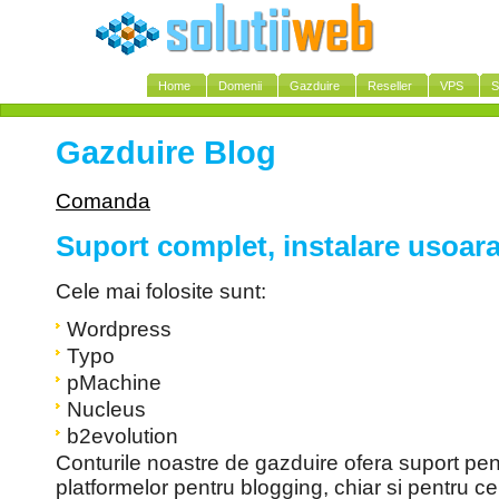
Home
Domenii
Gazduire
Reseller
VPS
S
Gazduire Blog
Comanda
Suport complet, instalare usoar
Cele mai folosite sunt:
Wordpress
Typo
pMachine
Nucleus
b2evolution
Conturile noastre de gazduire ofera suport pen
platformelor pentru blogging, chiar si pentru ce